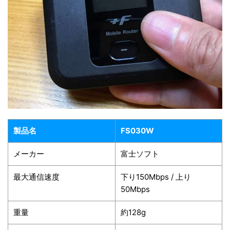
製品名
FS030W
メーカー
富士ソフト
最大通信速度
下り150Mbps / 上り
50Mbps
重量
約128g