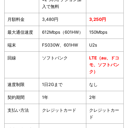
入で無料
月額料金
3,480円
3,250円
最大通信速度
612Mbps（601HW）
150Mbps
端末
FS030W、601HW
U2s
回線
ソフトバンク
LTE（au、ドコ
モ、ソフトバン
ク）
速度制限
1日2Gまで
なし
契約期間
1年
2年
支払い方法
クレジットカード
クレジットカー
ド